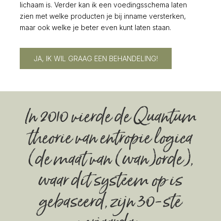
lichaam is. Verder kan ik een voedingsschema laten
zien met welke producten je bij inname versterken,
maar ook welke je beter even kunt laten staan.
JA, IK WIL GRAAG EEN BEHANDELING!
In 2010 vierde de Quantum
theorie van entropie logica
(de maat van (wan)orde),
waar dit systeem op is
gebaseerd, zijn 30-ste