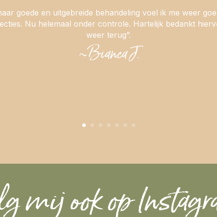
 haar goede en uitgebreide behandeling voel ik me weer goed
cties. Nu helemaal onder controle. Hartelijk bedankt hierv
weer terug”.
~Bianca J.
lg mij ook op Instag