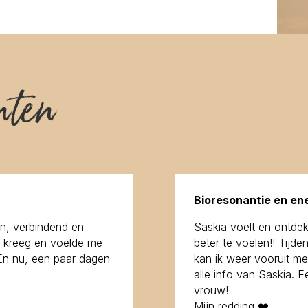
nten
Bioresonantie en en
n, verbindend en
Saskia voelt en ontdek
ie kreeg en voelde me
beter te voelen!! Tijde
En nu, een paar dagen
kan ik weer vooruit met
alle info van Saskia.
Ee
vrouw!
Mijn redding ❤️