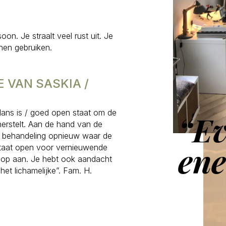
oon. Je straalt veel rust uit. Je
nnen gebruiken.
 VAN SASKIA /
 balans is / goed open staat om de
“Ev
herstelt. Aan de hand van de
dere behandeling opnieuw waar de
ene
staat open voor vernieuwende
r op aan. Je hebt ook aandacht
het lichamelijke”. Fam. H.