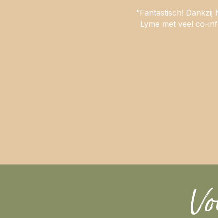
“Fantastisch! Dankzij
Lyme met veel co-infe
Vo