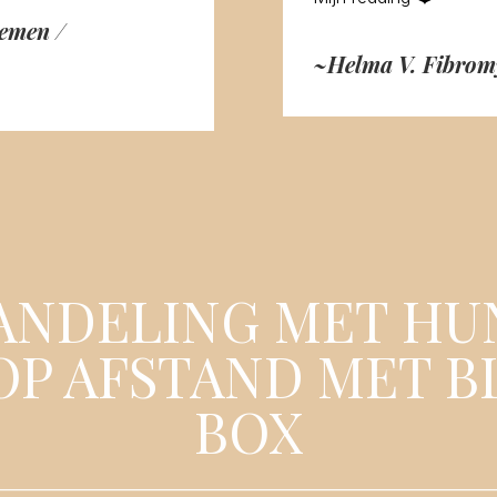
emen /
~Helma
V. Fibrom
ANDELING MET HU
OP AFSTAND MET B
BOX
________________________________________________________________