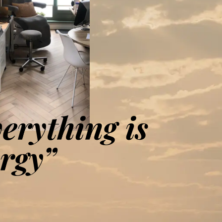
erything is
rgy”